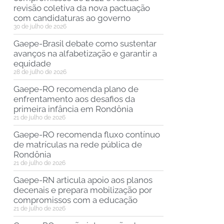
revisão coletiva da nova pactuação
com candidaturas ao governo
30 de julho de 2026
Gaepe-Brasil debate como sustentar
avanços na alfabetização e garantir a
equidade
28 de julho de 2026
Gaepe-RO recomenda plano de
enfrentamento aos desafios da
primeira infância em Rondônia
21 de julho de 2026
Gaepe-RO recomenda fluxo contínuo
de matrículas na rede pública de
Rondônia
21 de julho de 2026
Gaepe-RN articula apoio aos planos
decenais e prepara mobilização por
compromissos com a educação
21 de julho de 2026