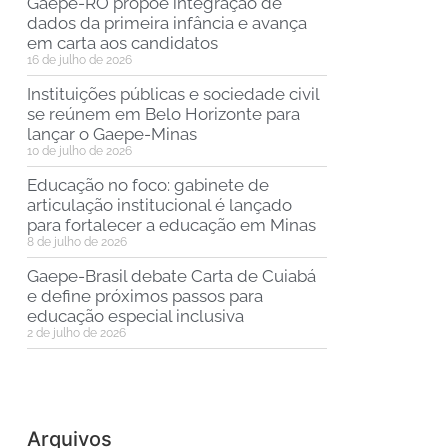
Gaepe-RO propõe integração de
dados da primeira infância e avança
em carta aos candidatos
16 de julho de 2026
Instituições públicas e sociedade civil
se reúnem em Belo Horizonte para
lançar o Gaepe-Minas
10 de julho de 2026
Educação no foco: gabinete de
articulação institucional é lançado
para fortalecer a educação em Minas
8 de julho de 2026
Gaepe-Brasil debate Carta de Cuiabá
e define próximos passos para
educação especial inclusiva
2 de julho de 2026
Arquivos