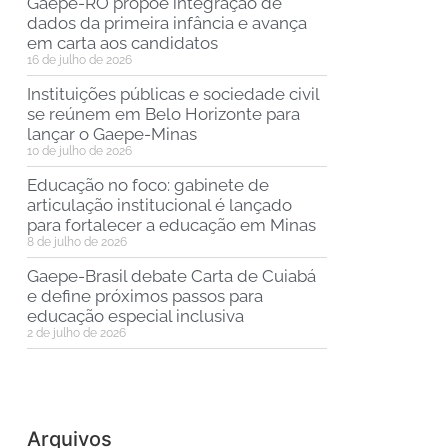
Gaepe-RO propõe integração de
dados da primeira infância e avança
em carta aos candidatos
16 de julho de 2026
Instituições públicas e sociedade civil
se reúnem em Belo Horizonte para
lançar o Gaepe-Minas
10 de julho de 2026
Educação no foco: gabinete de
articulação institucional é lançado
para fortalecer a educação em Minas
8 de julho de 2026
Gaepe-Brasil debate Carta de Cuiabá
e define próximos passos para
educação especial inclusiva
2 de julho de 2026
Arquivos