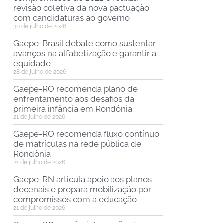
revisão coletiva da nova pactuação
com candidaturas ao governo
30 de julho de 2026
Gaepe-Brasil debate como sustentar
avanços na alfabetização e garantir a
equidade
28 de julho de 2026
Gaepe-RO recomenda plano de
enfrentamento aos desafios da
primeira infância em Rondônia
21 de julho de 2026
Gaepe-RO recomenda fluxo contínuo
de matrículas na rede pública de
Rondônia
21 de julho de 2026
Gaepe-RN articula apoio aos planos
decenais e prepara mobilização por
compromissos com a educação
21 de julho de 2026