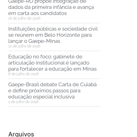
Gaepe-RO propõe integração de
dados da primeira infância e avança
em carta aos candidatos
16 de julho de 2026
Instituições públicas e sociedade civil
se reúnem em Belo Horizonte para
lançar o Gaepe-Minas
10 de julho de 2026
Educação no foco: gabinete de
articulação institucional é lançado
para fortalecer a educação em Minas
8 de julho de 2026
Gaepe-Brasil debate Carta de Cuiabá
e define próximos passos para
educação especial inclusiva
2 de julho de 2026
Arquivos