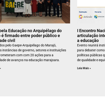
pela Educação no Arquipélago do
I Encontro Na
 é firmado entre poder público e
articulação int
ade civil
a educação
dos pelo Gaepe-Arquipélago do Marajó,
Evento reunirá insti
s instâncias de governo, setores e instituições
para debater como 
rometeram com com 20 ações para a
políticas públicas
dade de avanços na educação marajoara.
de qualidade e equ
»
Leia Mais »