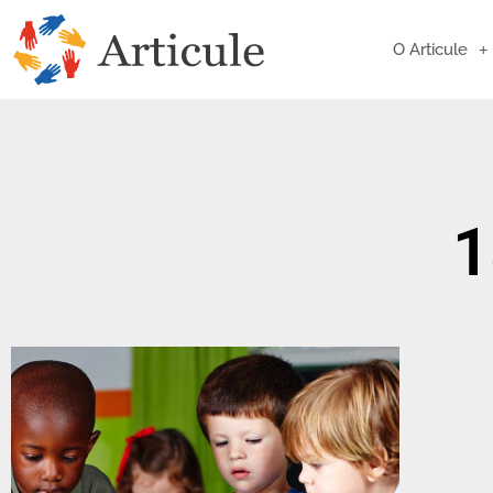
O Articule
1