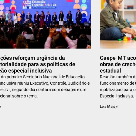
uições reforçam urgência da
Gaepe-MT aco
torialidade para as políticas de
obras de crech
ão especial inclusiva
estadual
 do primeiro Seminário Nacional de Educação
Reunião também dis
Inclusiva reuniu Executivo, Controle, Judiciário e
funcionamento de u
e civil; segundo dia contará com debates e um
mobilização para 
cional sobre o tema.
Especial Inclusiva.
»
Leia Mais »