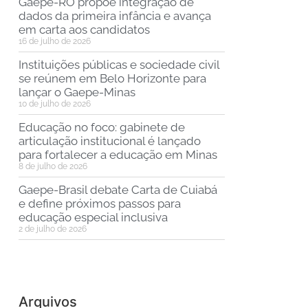
Gaepe-RO propõe integração de
dados da primeira infância e avança
em carta aos candidatos
16 de julho de 2026
Instituições públicas e sociedade civil
se reúnem em Belo Horizonte para
lançar o Gaepe-Minas
10 de julho de 2026
Educação no foco: gabinete de
articulação institucional é lançado
para fortalecer a educação em Minas
8 de julho de 2026
Gaepe-Brasil debate Carta de Cuiabá
e define próximos passos para
educação especial inclusiva
2 de julho de 2026
Arquivos