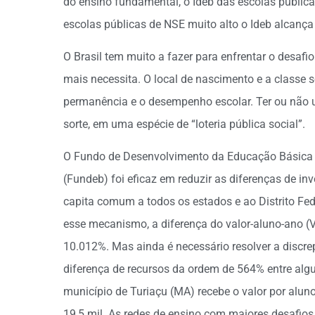
do ensino fundamental, o Ideb das escolas pública
escolas públicas de NSE muito alto o Ideb alcança
O Brasil tem muito a fazer para enfrentar o desaf
mais necessita. O local de nascimento e a classe 
permanência e o desempenho escolar. Ter ou não
sorte, em uma espécie de “loteria pública social”.
O Fundo de Desenvolvimento da Educação Básica e
(Fundeb) foi eficaz em reduzir as diferenças de i
capita comum a todos os estados e ao Distrito Fede
esse mecanismo, a diferença do valor-aluno-ano (V
10.012%. Mas ainda é necessário resolver a discre
diferença de recursos da ordem de 564% entre algu
município de Turiaçu (MA) recebe o valor por aluno
19,5 mil. As redes de ensino com maiores desafio