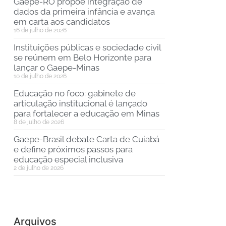
Gaepe-RO propõe integração de
dados da primeira infância e avança
em carta aos candidatos
16 de julho de 2026
Instituições públicas e sociedade civil
se reúnem em Belo Horizonte para
lançar o Gaepe-Minas
10 de julho de 2026
Educação no foco: gabinete de
articulação institucional é lançado
para fortalecer a educação em Minas
8 de julho de 2026
Gaepe-Brasil debate Carta de Cuiabá
e define próximos passos para
educação especial inclusiva
2 de julho de 2026
Arquivos