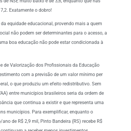
s de NSE muito baixo é de 3,6, enquanto que nas
 7,2. Exatamente o dobro!
io da equidade educacional, provendo mais a quem
social não podem ser determinantes para o acesso, a
 uma boa educação não pode estar condicionada à
 de Valorização dos Profissionais da Educação
nvestimento com a previsão de um valor mínimo per
ral, o que produziu um efeito redistributivo. Sem
AA) entre municípios brasileiros seria da ordem de
pância que continua a existir e que representa uma
ns municípios. Para exemplificar, enquanto o
/ano de R$ 2,9 mil, Pinto Bandeira (RS) recebe R$
s continuam a receber menos investimentos.