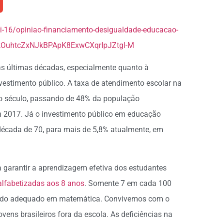
i-16/opiniao-financiamento-desigualdade-educacao-
hkOuhtcZxNJkBPApK8ExwCXqrIpJZtgl-M
as últimas décadas, especialmente quanto à
vestimento público. A taxa de atendimento escolar na
eio século, passando de 48% da população
 2017. Já o investimento público em educação
 década de 70, para mais de 5,8% atualmente, em
a garantir a aprendizagem efetiva dos estudantes
alfabetizadas aos 8 anos
. Somente 7 em cada 100
ado adequado em matemática. Convivemos com o
vens brasileiros fora da escola. As deficiências na