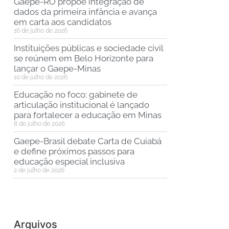
Gaepe-RO propõe integração de
dados da primeira infância e avança
em carta aos candidatos
16 de julho de 2026
Instituições públicas e sociedade civil
se reúnem em Belo Horizonte para
lançar o Gaepe-Minas
10 de julho de 2026
Educação no foco: gabinete de
articulação institucional é lançado
para fortalecer a educação em Minas
8 de julho de 2026
Gaepe-Brasil debate Carta de Cuiabá
e define próximos passos para
educação especial inclusiva
2 de julho de 2026
Arquivos