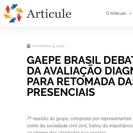
O Articule
novembro 9, 2021
GAEPE BRASIL DEBA
DA AVALIAÇÃO DIAG
PARA RETOMADA DA
PRESENCIAIS
7ª reunião do grupo, composto por representantes d
como da sociedade civil civil, tratou da importânc
ao retorno das atividades nas escolas.