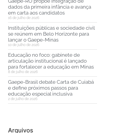
Gaepe-RO propõe integração de
dados da primeira infância e avança
em carta aos candidatos
16 de julho de 2026
Instituições públicas e sociedade civil
se reúnem em Belo Horizonte para
lançar o Gaepe-Minas
10 de julho de 2026
Educação no foco: gabinete de
articulação institucional é lançado
para fortalecer a educação em Minas
8 de julho de 2026
Gaepe-Brasil debate Carta de Cuiabá
e define próximos passos para
educação especial inclusiva
2 de julho de 2026
Arquivos