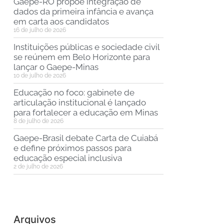
Gaepe-RO propõe integração de
dados da primeira infância e avança
em carta aos candidatos
16 de julho de 2026
Instituições públicas e sociedade civil
se reúnem em Belo Horizonte para
lançar o Gaepe-Minas
10 de julho de 2026
Educação no foco: gabinete de
articulação institucional é lançado
para fortalecer a educação em Minas
8 de julho de 2026
Gaepe-Brasil debate Carta de Cuiabá
e define próximos passos para
educação especial inclusiva
2 de julho de 2026
Arquivos