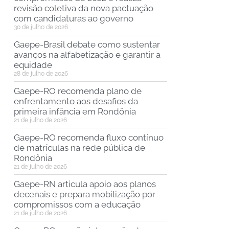
revisão coletiva da nova pactuação
com candidaturas ao governo
30 de julho de 2026
Gaepe-Brasil debate como sustentar
avanços na alfabetização e garantir a
equidade
28 de julho de 2026
Gaepe-RO recomenda plano de
enfrentamento aos desafios da
primeira infância em Rondônia
21 de julho de 2026
Gaepe-RO recomenda fluxo contínuo
de matrículas na rede pública de
Rondônia
21 de julho de 2026
Gaepe-RN articula apoio aos planos
decenais e prepara mobilização por
compromissos com a educação
21 de julho de 2026