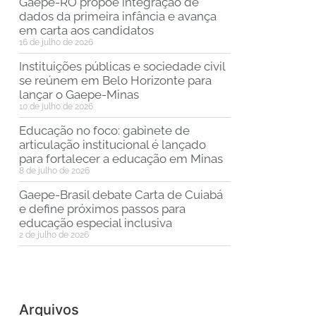
Gaepe-RO propõe integração de
dados da primeira infância e avança
em carta aos candidatos
16 de julho de 2026
Instituições públicas e sociedade civil
se reúnem em Belo Horizonte para
lançar o Gaepe-Minas
10 de julho de 2026
Educação no foco: gabinete de
articulação institucional é lançado
para fortalecer a educação em Minas
8 de julho de 2026
Gaepe-Brasil debate Carta de Cuiabá
e define próximos passos para
educação especial inclusiva
2 de julho de 2026
Arquivos