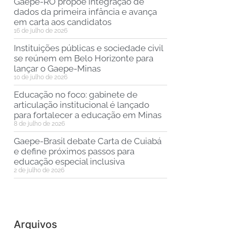
Gaepe-RO propõe integração de
dados da primeira infância e avança
em carta aos candidatos
16 de julho de 2026
Instituições públicas e sociedade civil
se reúnem em Belo Horizonte para
lançar o Gaepe-Minas
10 de julho de 2026
Educação no foco: gabinete de
articulação institucional é lançado
para fortalecer a educação em Minas
8 de julho de 2026
Gaepe-Brasil debate Carta de Cuiabá
e define próximos passos para
educação especial inclusiva
2 de julho de 2026
Arquivos