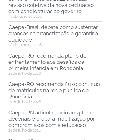
revisão coletiva da nova pactuação
com candidaturas ao governo
30 de julho de 2026
Gaepe-Brasil debate como sustentar
avanços na alfabetização e garantir a
equidade
28 de julho de 2026
Gaepe-RO recomenda plano de
enfrentamento aos desafios da
primeira infância em Rondônia
21 de julho de 2026
Gaepe-RO recomenda fluxo contínuo
de matrículas na rede pública de
Rondônia
21 de julho de 2026
Gaepe-RN articula apoio aos planos
decenais e prepara mobilização por
compromissos com a educação
21 de julho de 2026