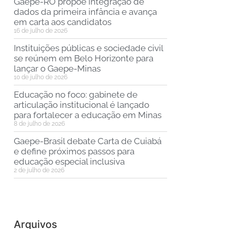
Gaepe-RO propõe integração de
dados da primeira infância e avança
em carta aos candidatos
16 de julho de 2026
Instituições públicas e sociedade civil
se reúnem em Belo Horizonte para
lançar o Gaepe-Minas
10 de julho de 2026
Educação no foco: gabinete de
articulação institucional é lançado
para fortalecer a educação em Minas
8 de julho de 2026
Gaepe-Brasil debate Carta de Cuiabá
e define próximos passos para
educação especial inclusiva
2 de julho de 2026
Arquivos