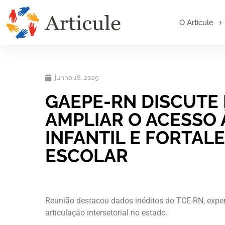
O Articule
junho 18, 2025
GAEPE-RN DISCUTE 
AMPLIAR O ACESSO
INFANTIL E FORTAL
ESCOLAR
Reunião destacou dados inéditos do TCE-RN, exper
articulação intersetorial no estado.