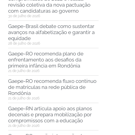
revisão coletiva da nova pactuação
com candidaturas ao governo
30 de julho de 2026
Gaepe-Brasil debate como sustentar
avanços na alfabetização e garantir a
equidade
28 de julho de 2026
Gaepe-RO recomenda plano de
enfrentamento aos desafios da
primeira infância em Rondônia
21 de julho de 2026
Gaepe-RO recomenda fluxo contínuo
de matrículas na rede pública de
Rondônia
21 de julho de 2026
Gaepe-RN articula apoio aos planos
decenais e prepara mobilização por
compromissos com a educação
21 de julho de 2026