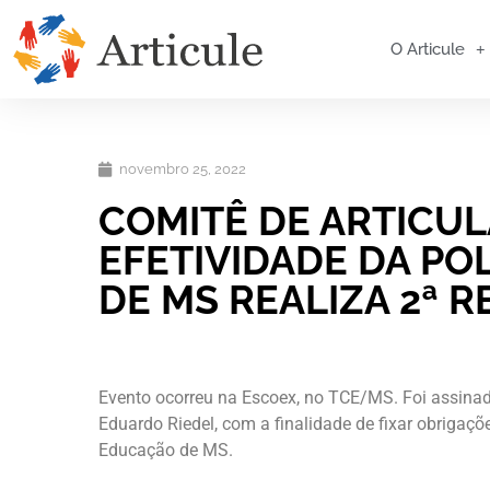
O Articule
novembro 25, 2022
COMITÊ DE ARTICU
EFETIVIDADE DA PO
DE MS REALIZA 2ª 
Evento ocorreu na Escoex, no TCE/MS. Foi assina
Eduardo Riedel, com a finalidade de fixar obrigaç
Educação de MS.