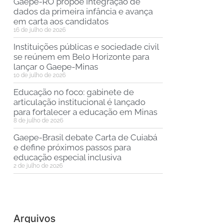
Gaepe-RO propõe integração de
dados da primeira infância e avança
em carta aos candidatos
16 de julho de 2026
Instituições públicas e sociedade civil
se reúnem em Belo Horizonte para
lançar o Gaepe-Minas
10 de julho de 2026
Educação no foco: gabinete de
articulação institucional é lançado
para fortalecer a educação em Minas
8 de julho de 2026
Gaepe-Brasil debate Carta de Cuiabá
e define próximos passos para
educação especial inclusiva
2 de julho de 2026
Arquivos