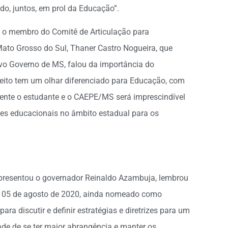
o, juntos, em prol da Educação”.
, o membro do Comitê de Articulação para
Mato Grosso do Sul, Thaner Castro Nogueira, que
vo Governo de MS, falou da importância do
ito tem um olhar diferenciado para Educação, com
mente o estudante e o CAEPE/MS será imprescindível
ções educacionais no âmbito estadual para os
epresentou o governador Reinaldo Azambuja, lembrou
ia 05 de agosto de 2020, ainda nomeado como
ara discutir e definir estratégias e diretrizes para um
ade de se ter maior abrangência e manter os