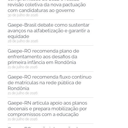
revisão coletiva da nova pactuação
com candidaturas ao governo
30 de julho de 2026
Gaepe-Brasil debate como sustentar
avanços na alfabetização e garantir a
equidade
28 de julho de 2026
Gaepe-RO recomenda plano de
enfrentamento aos desafios da
primeira infância em Rondônia
21 de julho de 2026
Gaepe-RO recomenda fluxo contínuo
de matrículas na rede pública de
Rondônia
21 de julho de 2026
Gaepe-RN articula apoio aos planos
decenais e prepara mobilização por
compromissos com a educação
21 de julho de 2026