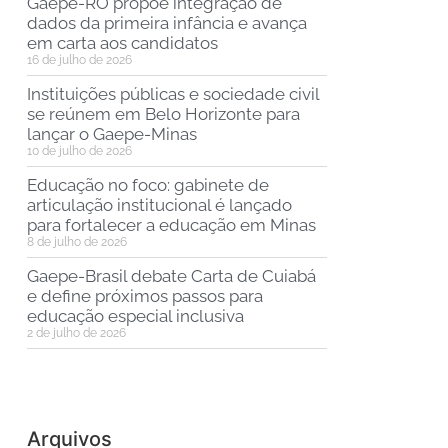
Gaepe-RO propõe integração de
dados da primeira infância e avança
em carta aos candidatos
16 de julho de 2026
Instituições públicas e sociedade civil
se reúnem em Belo Horizonte para
lançar o Gaepe-Minas
10 de julho de 2026
Educação no foco: gabinete de
articulação institucional é lançado
para fortalecer a educação em Minas
8 de julho de 2026
Gaepe-Brasil debate Carta de Cuiabá
e define próximos passos para
educação especial inclusiva
2 de julho de 2026
Arquivos