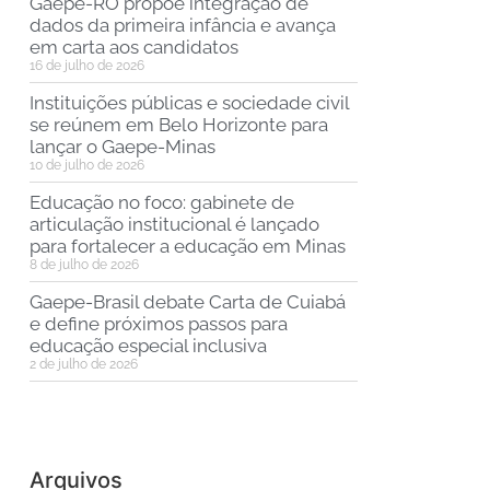
Gaepe-RO propõe integração de
dados da primeira infância e avança
em carta aos candidatos
16 de julho de 2026
Instituições públicas e sociedade civil
se reúnem em Belo Horizonte para
lançar o Gaepe-Minas
10 de julho de 2026
Educação no foco: gabinete de
articulação institucional é lançado
para fortalecer a educação em Minas
8 de julho de 2026
Gaepe-Brasil debate Carta de Cuiabá
e define próximos passos para
educação especial inclusiva
2 de julho de 2026
Arquivos