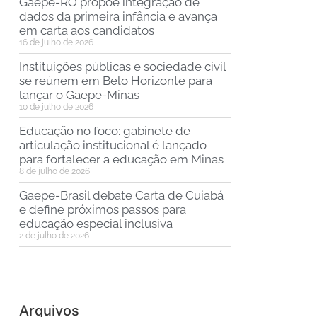
Gaepe-RO propõe integração de
dados da primeira infância e avança
em carta aos candidatos
16 de julho de 2026
Instituições públicas e sociedade civil
se reúnem em Belo Horizonte para
lançar o Gaepe-Minas
10 de julho de 2026
Educação no foco: gabinete de
articulação institucional é lançado
para fortalecer a educação em Minas
8 de julho de 2026
Gaepe-Brasil debate Carta de Cuiabá
e define próximos passos para
educação especial inclusiva
2 de julho de 2026
Arquivos