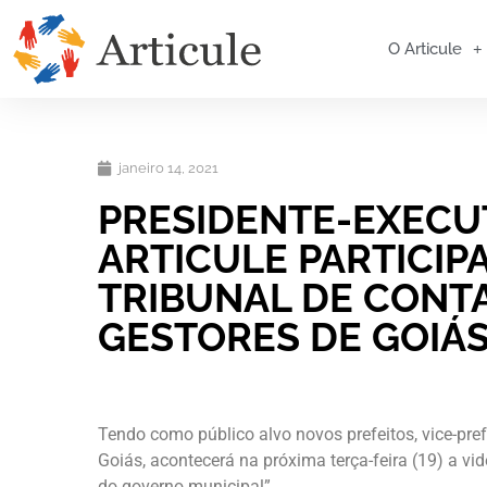
O Articule
janeiro 14, 2021
PRESIDENTE-EXECUT
ARTICULE PARTICIP
TRIBUNAL DE CONT
GESTORES DE GOIÁ
Tendo como público alvo novos prefeitos, vice-pref
Goiás, acontecerá na próxima terça-feira (19) a vi
do governo municipal”.