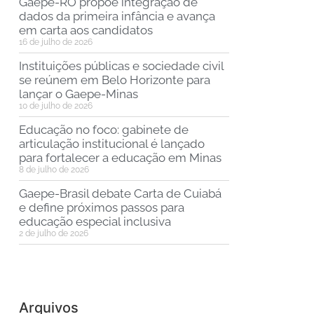
Gaepe-RO propõe integração de
dados da primeira infância e avança
em carta aos candidatos
16 de julho de 2026
Instituições públicas e sociedade civil
se reúnem em Belo Horizonte para
lançar o Gaepe-Minas
10 de julho de 2026
Educação no foco: gabinete de
articulação institucional é lançado
para fortalecer a educação em Minas
8 de julho de 2026
Gaepe-Brasil debate Carta de Cuiabá
e define próximos passos para
educação especial inclusiva
2 de julho de 2026
Arquivos