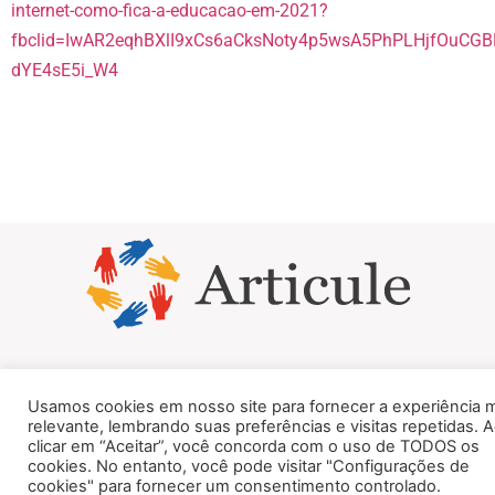
internet-como-fica-a-educacao-em-2021?
fbclid=IwAR2eqhBXlI9xCs6aCksNoty4p5wsA5PhPLHjfOuCGB
dYE4sE5i_W4
© Todos os Direitos Reservados 2025
Usamos cookies em nosso site para fornecer a experiência 
relevante, lembrando suas preferências e visitas repetidas. 
clicar em “Aceitar”, você concorda com o uso de TODOS os
cookies. No entanto, você pode visitar "Configurações de
cookies" para fornecer um consentimento controlado.