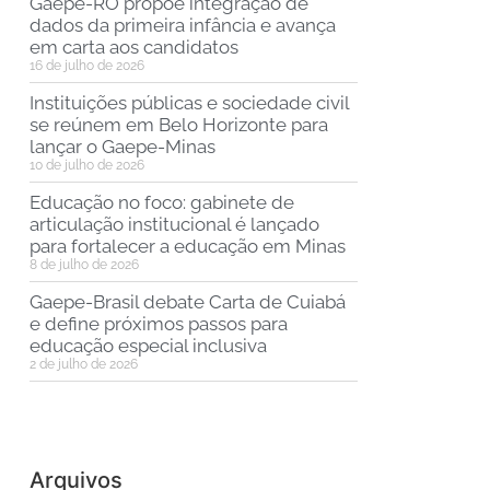
Gaepe-RO propõe integração de
dados da primeira infância e avança
em carta aos candidatos
16 de julho de 2026
Instituições públicas e sociedade civil
se reúnem em Belo Horizonte para
lançar o Gaepe-Minas
10 de julho de 2026
Educação no foco: gabinete de
articulação institucional é lançado
para fortalecer a educação em Minas
8 de julho de 2026
Gaepe-Brasil debate Carta de Cuiabá
e define próximos passos para
educação especial inclusiva
2 de julho de 2026
Arquivos