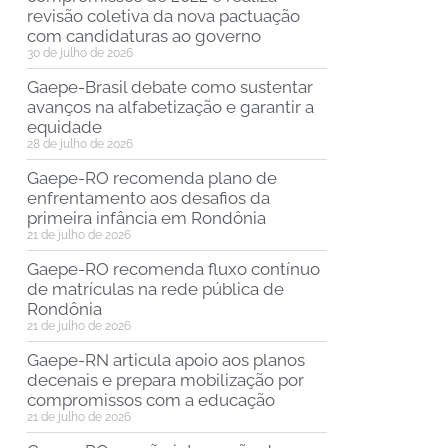
revisão coletiva da nova pactuação
com candidaturas ao governo
30 de julho de 2026
Gaepe-Brasil debate como sustentar
avanços na alfabetização e garantir a
equidade
28 de julho de 2026
Gaepe-RO recomenda plano de
enfrentamento aos desafios da
primeira infância em Rondônia
21 de julho de 2026
Gaepe-RO recomenda fluxo contínuo
de matrículas na rede pública de
Rondônia
21 de julho de 2026
Gaepe-RN articula apoio aos planos
decenais e prepara mobilização por
compromissos com a educação
21 de julho de 2026