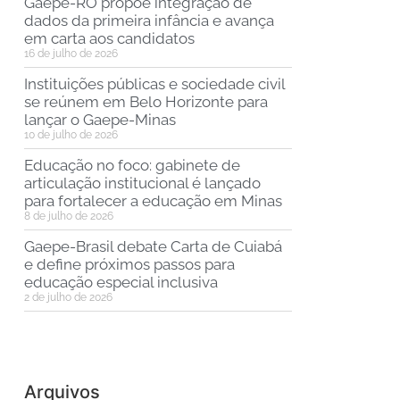
Gaepe-RO propõe integração de
dados da primeira infância e avança
em carta aos candidatos
16 de julho de 2026
Instituições públicas e sociedade civil
se reúnem em Belo Horizonte para
lançar o Gaepe-Minas
10 de julho de 2026
Educação no foco: gabinete de
articulação institucional é lançado
para fortalecer a educação em Minas
8 de julho de 2026
Gaepe-Brasil debate Carta de Cuiabá
e define próximos passos para
educação especial inclusiva
2 de julho de 2026
Arquivos