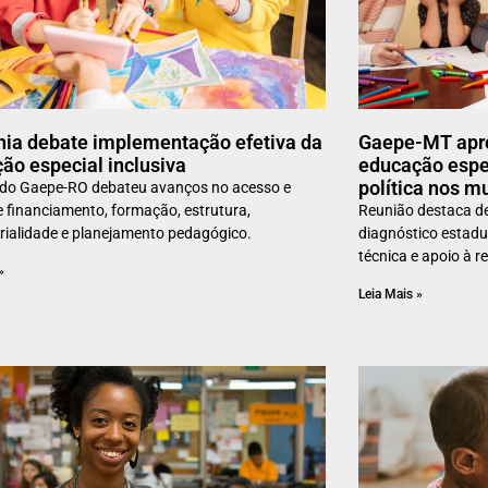
ia debate implementação efetiva da
Gaepe-MT apro
ão especial inclusiva
educação espec
política nos m
 do Gaepe-RO debateu avanços no acesso e
de financiamento, formação, estrutura,
Reunião destaca de
orialidade e planejamento pedagógico.
diagnóstico estadu
técnica e apoio à 
»
Leia Mais »