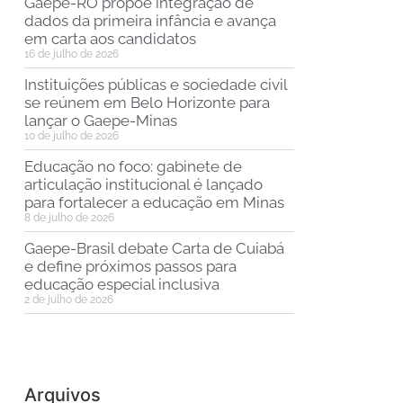
Gaepe-RO propõe integração de
dados da primeira infância e avança
em carta aos candidatos
16 de julho de 2026
Instituições públicas e sociedade civil
se reúnem em Belo Horizonte para
lançar o Gaepe-Minas
10 de julho de 2026
Educação no foco: gabinete de
articulação institucional é lançado
para fortalecer a educação em Minas
8 de julho de 2026
Gaepe-Brasil debate Carta de Cuiabá
e define próximos passos para
educação especial inclusiva
2 de julho de 2026
Arquivos