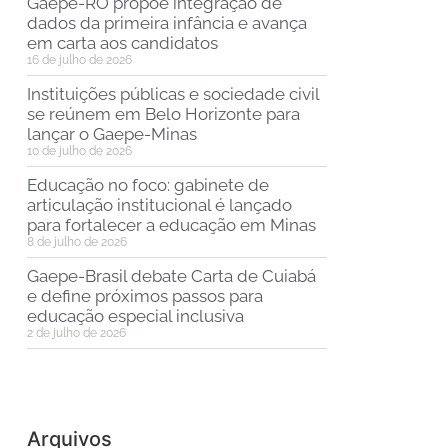
Gaepe-RO propõe integração de
dados da primeira infância e avança
em carta aos candidatos
16 de julho de 2026
Instituições públicas e sociedade civil
se reúnem em Belo Horizonte para
lançar o Gaepe-Minas
10 de julho de 2026
Educação no foco: gabinete de
articulação institucional é lançado
para fortalecer a educação em Minas
8 de julho de 2026
Gaepe-Brasil debate Carta de Cuiabá
e define próximos passos para
educação especial inclusiva
2 de julho de 2026
Arquivos