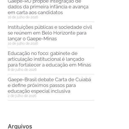
Gaepe-RO propõe integração de
dados da primeira infância e avança
em carta aos candidatos
16 de julho de 2026
Instituições públicas e sociedade civil
se reúnem em Belo Horizonte para
lançar o Gaepe-Minas
10 de julho de 2026
Educação no foco: gabinete de
articulação institucional é lançado
para fortalecer a educação em Minas
8 de julho de 2026
Gaepe-Brasil debate Carta de Cuiabá
e define próximos passos para
educação especial inclusiva
2 de julho de 2026
Arquivos