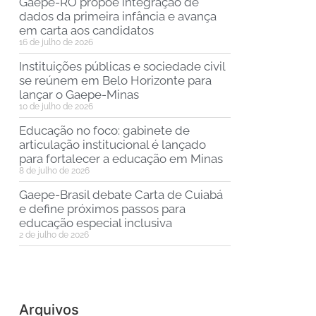
Gaepe-RO propõe integração de
dados da primeira infância e avança
em carta aos candidatos
16 de julho de 2026
Instituições públicas e sociedade civil
se reúnem em Belo Horizonte para
lançar o Gaepe-Minas
10 de julho de 2026
Educação no foco: gabinete de
articulação institucional é lançado
para fortalecer a educação em Minas
8 de julho de 2026
Gaepe-Brasil debate Carta de Cuiabá
e define próximos passos para
educação especial inclusiva
2 de julho de 2026
Arquivos